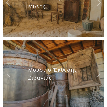
Previous
Next
Μύλος
Μουσείο Έκθεσης
Previous
Next
Ζιβανίας