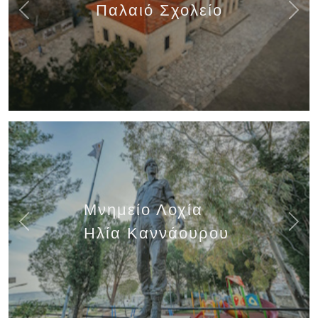
Παλαιό Σχολείο
Previous
Next
Μνημείο Λοχία
Previous
Next
Ηλία Καννάουρου