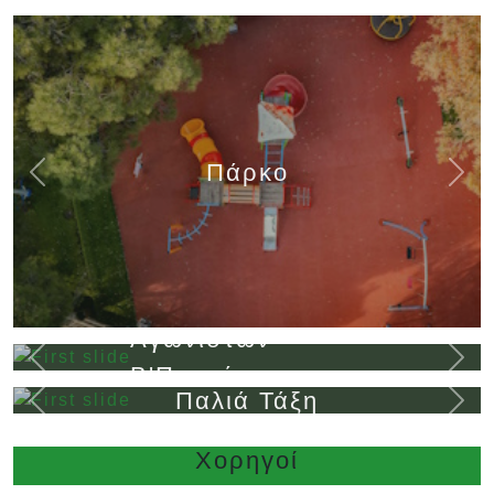
Πάρκο
Previous
Next
Μνημείο
Αγωνιστών
Previous
Next
Β'Παγκόσμιου
Παλιά Τάξη
Πολέμου
Previous
Next
Χορηγοί