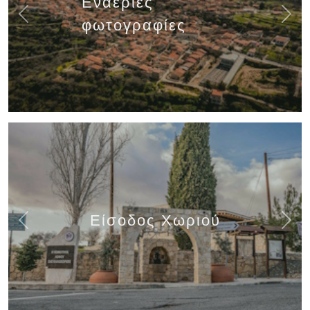
Εναέριες
Previous
Next
φωτογραφίες
Είσοδος Χωριού
Previous
Next