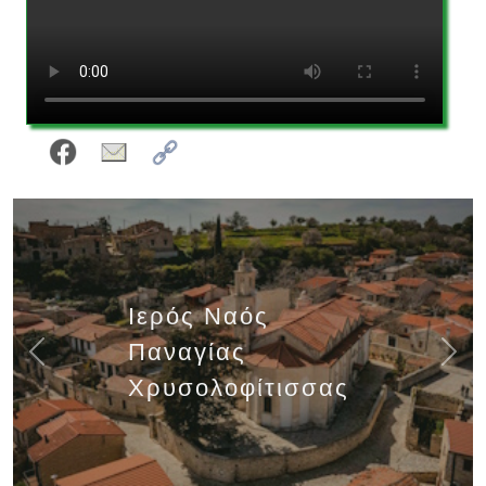
Ιερός Ναός
Παναγίας
Previous
Next
Χρυσολοφίτισσας