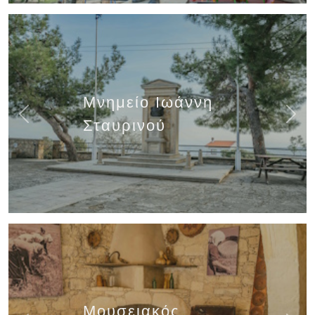
Μνημείο Ιωάννη
Previous
Next
Σταυρινού
Μουσειακός