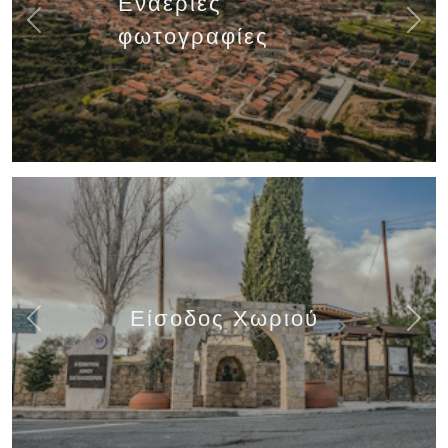
Εναέριες
Previous
Next
φωτογραφίες
Είσοδος Χωριού
Previous
Next