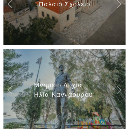
Παλαιό Σχολείο
Previous
Next
Μνημείο Λοχία
Previous
Next
Ηλία Καννάουρου