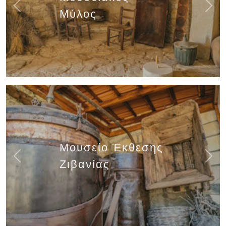
Previous
Next
Μύλος
Μουσείο Έκθεσης
Previous
Next
Ζιβανίας