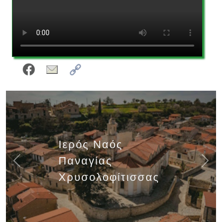
Ιερός Ναός
Παναγίας
Previous
Next
Χρυσολοφίτισσας