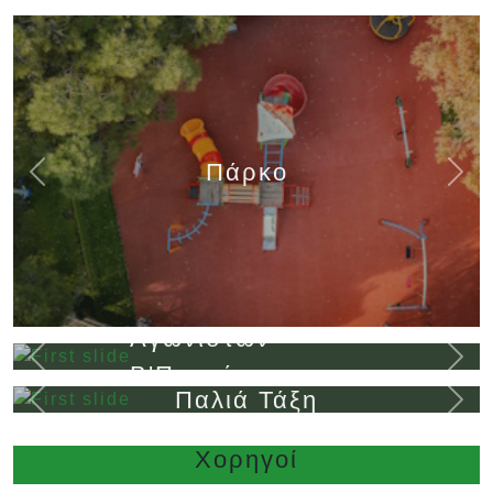
Πάρκο
Previous
Next
Μνημείο
Αγωνιστών
Previous
Next
Β'Παγκόσμιου
Παλιά Τάξη
Πολέμου
Previous
Next
Χορηγοί