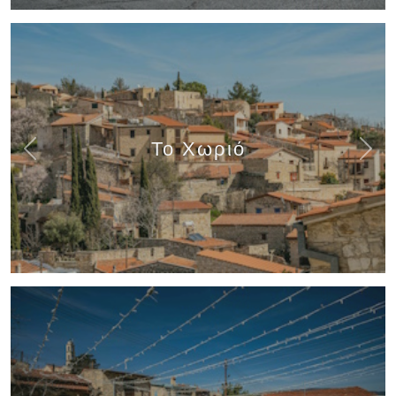
Το Χωριό
Previous
Next