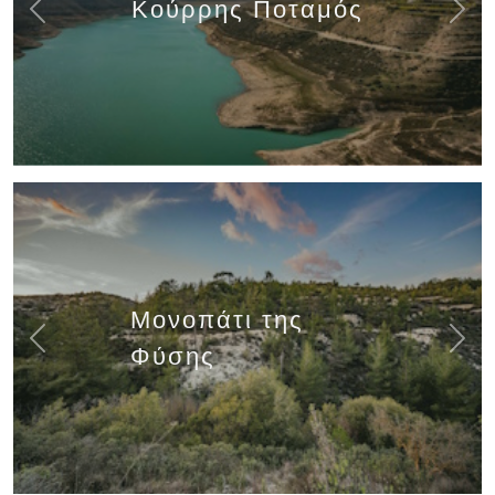
Κούρρης Ποταμός
Previous
Next
Μονοπάτι της
Previous
Next
Φύσης