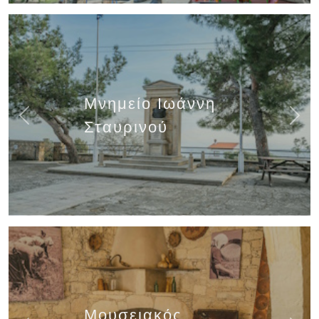
Μνημείο Ιωάννη
Previous
Next
Σταυρινού
Μουσειακός